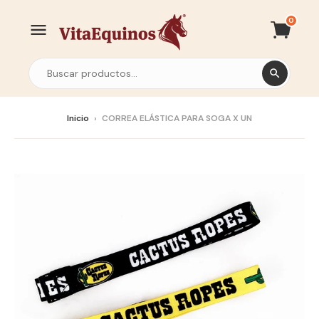
0
Inicio
›
CORREA ELÁSTICA PARA SOGA X UN