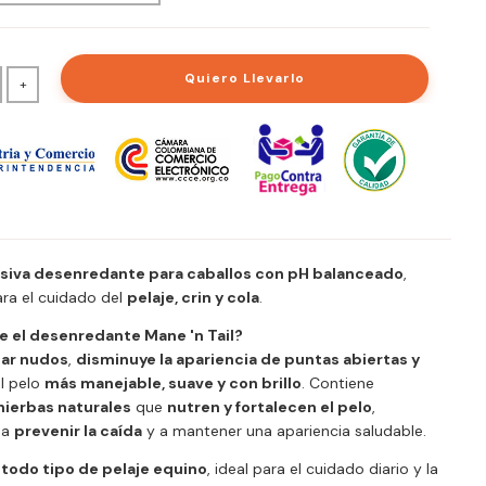
Quiero Llevarlo
+
siva desenredante para caballos con pH balanceado
,
ara el cuidado del
pelaje, crin y cola
.
ve el desenredante Mane 'n Tail?
nar nudos
,
disminuye la apariencia de puntas abiertas y
el pelo
más manejable, suave y con brillo
. Contiene
hierbas naturales
que
nutren y fortalecen el pelo
,
 a
prevenir la caída
y a mantener una apariencia saludable.
 todo tipo de pelaje equino
, ideal para el cuidado diario y la