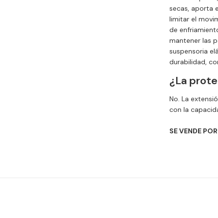
secas, aporta e
limitar el movi
de enfriamient
mantener las p
suspensoria elá
durabilidad, c
¿La prote
No. La extensión
con la capacida
SE VENDE POR