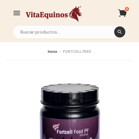
0
Inicio
›
FORTCELL FEED